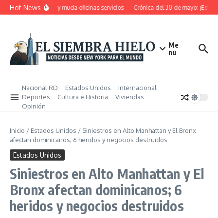
Saltar al contenido
Hot News
RD pensiona, cierra y muda oficinas servicios
Crónica del 30 de mayo; ¡Estos m
Me
nu
Nacional RD
Estados Unidos
Internacional
Deportes
Cultura e Historia
Viviendas
Opinión
Inicio
/
Estados Unidos
/
Siniestros en Alto Manhattan y El Bronx
afectan dominicanos; 6 heridos y negocios destruidos
Estados Unidos
Siniestros en Alto Manhattan y El
Bronx afectan dominicanos; 6
heridos y negocios destruidos