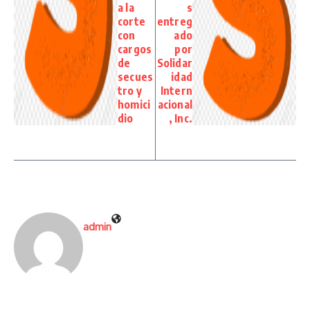
a la
s
corte
entreg
con
ado
cargos
por
de
Solidar
secues
idad
tro y
Intern
homici
acional
dio
, Inc.
admin