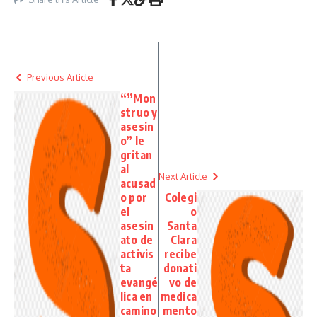
Previous Article
“”Mon
struo y
asesin
o” le
gritan
al
Next Article
acusad
o por
Colegi
el
o
asesin
Santa
ato de
Clara
activis
recibe
ta
donati
evangé
vo de
lica en
medica
camino
mento