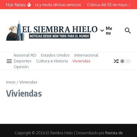
Saltar al contenido
Hot News
de RD pensiona, cierra y muda oficinas servicios
Crónica del 30 de mayo; ¡Esto
Me
nu
Nacional RD
Estados Unidos
Internacional
Deportes
Cultura e Historia
Viviendas
Opinión
Inicio
/
Viviendas
Viviendas
Copyright © 2026 El Siembra Hielo | Desarrollado por
Revista de