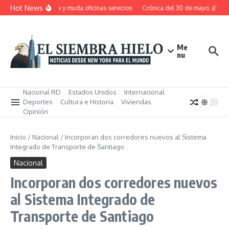
Saltar al contenido
Hot News
 RD pensiona, cierra y muda oficinas servicios
Crónica del 30 de mayo; ¡Estos 
Me
nu
Nacional RD
Estados Unidos
Internacional
Deportes
Cultura e Historia
Viviendas
Opinión
Inicio
/
Nacional
/
Incorporan dos corredores nuevos al Sistema
Integrado de Transporte de Santiago
Nacional
Incorporan dos corredores nuevos
al Sistema Integrado de
Transporte de Santiago