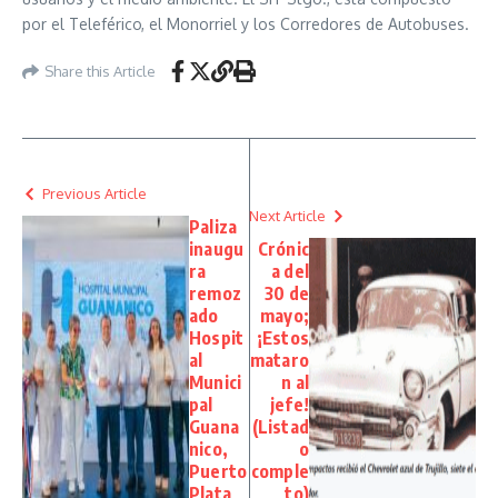
por el Teleférico, el Monorriel y los Corredores de Autobuses.
Share this Article
Previous Article
Next Article
Paliza
inaugu
Crónic
ra
a del
remoz
30 de
ado
mayo;
Hospit
¡Estos
al
mataro
Munici
n al
pal
jefe!
Guana
(Listad
nico,
o
Puerto
comple
Plata
to)