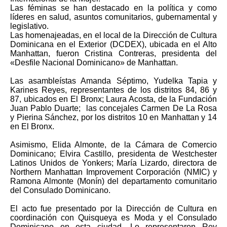
Las féminas se han destacado en la política y como
líderes en salud, asuntos comunitarios, gubernamental y
legislativo.
Las homenajeadas, en el local de la Dirección de Cultura
Dominicana en el Exterior (DCDEX), ubicada en el Alto
Manhattan, fueron Cristina Contreras, presidenta del
«Desfile Nacional Dominicano» de Manhattan.
Las asambleístas Amanda Séptimo, Yudelka Tapia y
Karines Reyes, representantes de los distritos 84, 86 y
87, ubicados en El Bronx; Laura Acosta, de la Fundación
Juan Pablo Duarte; las concejales Carmen De La Rosa
y Pierina Sánchez, por los distritos 10 en Manhattan y 14
en El Bronx.
Asimismo, Elida Almonte, de la Cámara de Comercio
Dominicano; Elvira Castillo, presidenta de Westchester
Latinos Unidos de Yonkers; María Lizardo, directora de
Northern Manhattan Improvement Corporación (NMIC) y
Ramona Almonte (Monín) del departamento comunitario
del Consulado Dominicano.
El acto fue presentado por la Dirección de Cultura en
coordinación con Quisqueya es Moda y el Consulado
Dominicano en esta ciudad. Lo representaron Rey