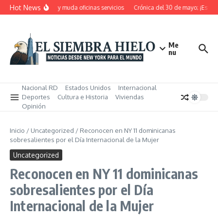
Saltar al contenido
Hot News
RD pensiona, cierra y muda oficinas servicios
Crónica del 30 de mayo; ¡Estos m
Me
nu
Nacional RD
Estados Unidos
Internacional
Deportes
Cultura e Historia
Viviendas
Opinión
Inicio
/
Uncategorized
/
Reconocen en NY 11 dominicanas
sobresalientes por el Día Internacional de la Mujer
Uncategorized
Reconocen en NY 11 dominicanas
sobresalientes por el Día
Internacional de la Mujer