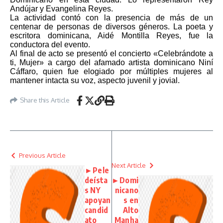
Andújar y Evangelina Reyes.
La actividad contó con la presencia de más de un
centenar de personas de diversos géneros. La poeta y
escritora dominicana, Aidé Montilla Reyes, fue la
conductora del evento.
Al final de acto se presentó el concierto «Celebrándote a
ti, Mujer» a cargo del afamado artista dominicano Niní
Cáffaro, quien fue elogiado por múltiples mujeres al
mantener intacta su voz, aspecto juvenil y jovial.
Share this Article
Previous Article
Next Article
►Pele
deísta
►Domi
s NY
nicano
apoyan
s en
candid
Alto
ato
Manha