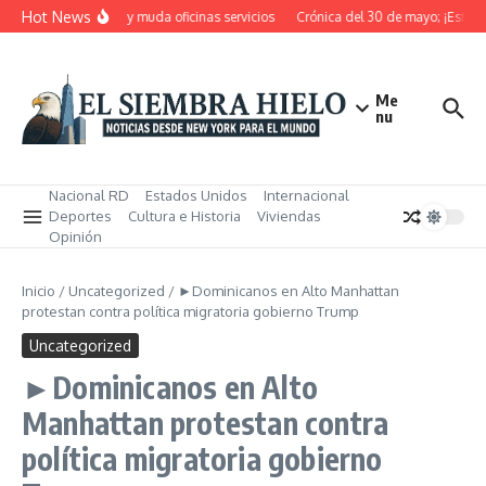
Saltar al contenido
Hot News
RD pensiona, cierra y muda oficinas servicios
Crónica del 30 de mayo; ¡Estos m
Me
nu
Nacional RD
Estados Unidos
Internacional
Deportes
Cultura e Historia
Viviendas
Opinión
Inicio
/
Uncategorized
/
►Dominicanos en Alto Manhattan
protestan contra política migratoria gobierno Trump
Uncategorized
►Dominicanos en Alto
Manhattan protestan contra
política migratoria gobierno