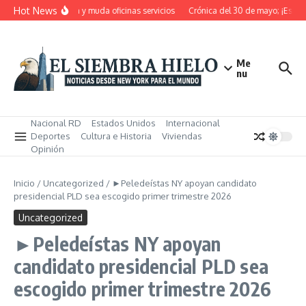
Saltar al contenido
Hot News
RD pensiona, cierra y muda oficinas servicios
Crónica del 30 de mayo; ¡Estos m
Me
nu
Nacional RD
Estados Unidos
Internacional
Deportes
Cultura e Historia
Viviendas
Opinión
Inicio
/
Uncategorized
/
►Peledeístas NY apoyan candidato
presidencial PLD sea escogido primer trimestre 2026
Uncategorized
►Peledeístas NY apoyan
candidato presidencial PLD sea
escogido primer trimestre 2026