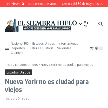
Saltar al contenido
Hot News
ensiona, cierra y muda oficinas servicios
Crónica del 30 de mayo; ¡Estos matar
Me
nu
Nacional RD
Estados Unidos
Internacional
Deportes
Cultura e Historia
Viviendas
Opinión
Inicio
/
Estados Unidos
/
Nueva York no es ciudad para viejos
Estados Unidos
Nueva York no es ciudad para
viejos
marzo 26, 2025