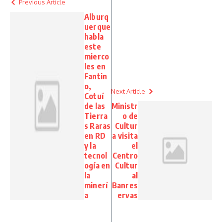
Previous Article
Alburq
uerque
habla
este
mierco
les en
Fantin
o,
Next Article
Cotuí
de las
Ministr
Tierra
o de
s Raras
Cultur
en RD
a visita
y la
el
tecnol
Centro
ogía en
Cultur
la
al
minerí
Banres
a
ervas