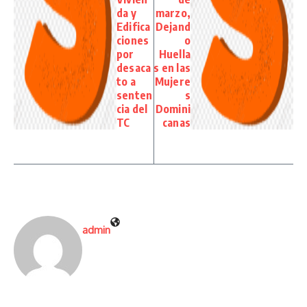
da y
marzo,
Edifica
Dejand
ciones
o
por
Huella
desaca
s en las
to a
Mujere
senten
s
cia del
Domini
TC
canas
admin