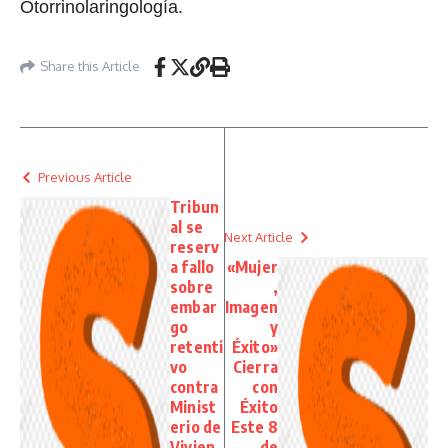
Otorrinolaringología.
Share this Article
Previous Article
Tribun
al se
Next Article
reserv
a fallo
«Mujer
sobre
,
embar
Imagen
go
y
retenti
Éxito»
vo
Cierra
contra
con
Minist
Éxito
erio de
Este 8
Vivien
de