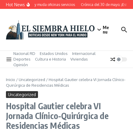
Saltar al contenido
Hot News
RD pensiona, cierra y muda oficinas servicios
Crónica del 30 de mayo; ¡Estos ma
Me
nu
Nacional RD
Estados Unidos
Internacional
Deportes
Cultura e Historia
Viviendas
Opinión
Inicio
/
Uncategorized
/
Hospital Gautier celebra VI Jornada Clínico-
Quirúrgica de Residencias Médicas
Uncategorized
Hospital Gautier celebra VI
Jornada Clínico-Quirúrgica de
Residencias Médicas