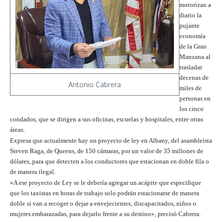
motorizan a
diario la
pujante
economía
de la Gran
Manzana al
trasladar
decenas de
Antonio Cabrera
miles de
personas en
los cinco
condados, que se dirigen a sus oficinas, escuelas y hospitales, entre otras
áreas.
Expresa que actualmente hay un proyecto de ley en Albany, del asambleísta
Steven Raga, de Queens, de 150 cámaras, por un valor de 35 millones de
dólares, para que detecten a los conductores que estacionan en doble fila o
de manera ilegal.
«A ese proyecto de Ley se le debería agregar un acápite que especifique
que los taxistas en horas de trabajo solo podrán estacionarse de manera
doble si van a recoger o dejar a envejecientes, discapacitados, niños o
mujeres embarazadas, para dejarlo frente a su destino», precisó Cabrera.