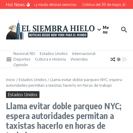
Saltar al contenido
Hot News
 RD pensiona, cierra y muda oficinas servicios
Crónica del 30 de mayo; ¡Estos 
Me
nu
Nacional RD
Estados Unidos
Internacional
Deportes
Cultura e Historia
Viviendas
Opinión
Inicio
/
Estados Unidos
/
Llama evitar doble parqueo NYC; espera
autoridades permitan a taxistas hacerlo en horas de trabajo
Estados Unidos
Llama evitar doble parqueo NYC;
espera autoridades permitan a
taxistas hacerlo en horas de