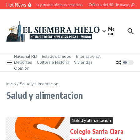
Saltar al contenido
Hot News
e RD pensiona, cierra y muda oficinas servicios
Crónica del 30 de mayo; ¡Estos
Me
nu
Nacional RD
Estados Unidos
Internacional
Deportes
Cultura e Historia
Viviendas
Opinión
Inicio
/
Salud y alimentacion
Salud y alimentacion
Salud y alimentacion
Colegio Santa Clara
recibe donativo de