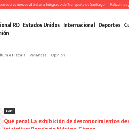
orredores nuevos al Sistema Integrado de Transporte de Santiago
Paliza inaug
ional RD
Estados Unidos
Internacional
Deportes
Cu
nión
ltura e Historia
Viviendas
Opinión
Baní
Qué pena! La exhibición de desconocimientos de 
iniciativa: Provincia Máximo Gómez