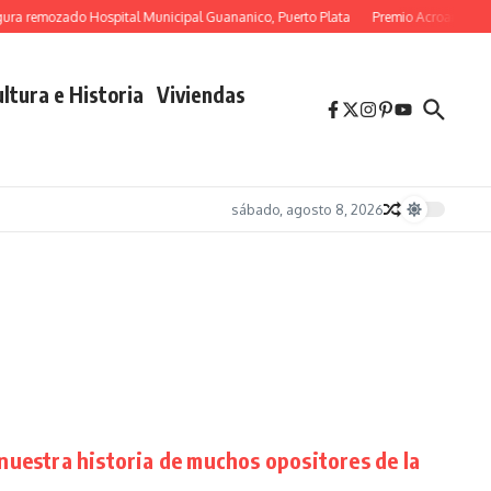
ura remozado Hospital Municipal Guananico, Puerto Plata
Premio Acroarte al M
ltura e Historia
Viviendas
sábado, agosto 8, 2026
nuestra historia de muchos opositores de la