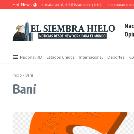
Saltar al contenido
Hot News
ica del 30 de mayo; ¡Estos mataron al jefe! (Listado completo)
Incorporan dos c
Nac
Opi
Nacional RD
Estados Unidos
Internacional
Deportes
Cu
Inicio
/
Baní
Baní