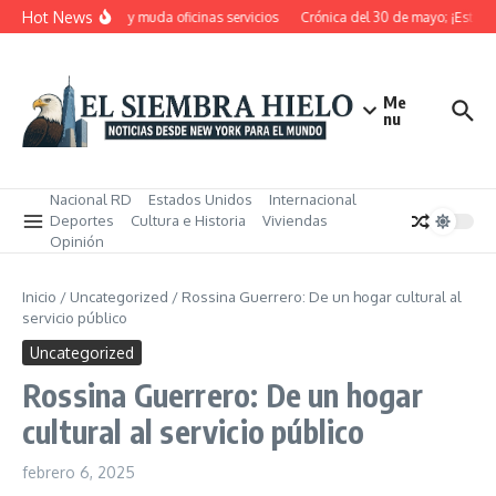
Saltar al contenido
Hot News
D pensiona, cierra y muda oficinas servicios
Crónica del 30 de mayo; ¡Estos ma
Me
nu
Nacional RD
Estados Unidos
Internacional
Deportes
Cultura e Historia
Viviendas
Opinión
Inicio
/
Uncategorized
/
Rossina Guerrero: De un hogar cultural al
servicio público
Uncategorized
Rossina Guerrero: De un hogar
cultural al servicio público
febrero 6, 2025