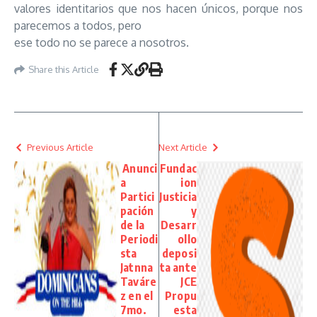
valores identitarios que nos hacen únicos, porque nos
parecemos a todos, pero
ese todo no se parece a nosotros.
Share this Article
Previous Article
Next Article
Anunci
Fundac
a
ion
Partici
Justicia
pación
y
de la
Desarr
Periodi
ollo
sta
deposi
Jatnna
ta ante
Taváre
JCE
z en el
Propu
7mo.
esta