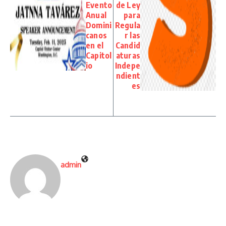
Evento
de Ley
Anual
para
Domini
Regula
canos
r las
en el
Candid
Capitol
aturas
io
Indepe
ndient
es
admin